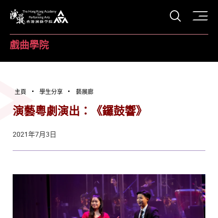
打開搜
香港演藝學院
戲曲學院
主頁
學生分享
藝展廊
演藝粵劇演出：《鑼鼓響》
2021年7月3日