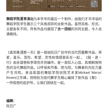
舞蹈学院夏季演出
为本学年的最后一个制作，由我们才华洋溢的
舞蹈学院学生展示三个风格迥异的全新作品。虽然风格、形式、
主题各有不同，所有作品均展现了
合一团结
的共同主题，令人充
满期待。
《直到重遇那一天》是一部由阮日广创作的当代芭蕾舞作品，将
爱、喜乐、悲伤、希望、灵性和情感联系在一起 。《鼓・道・
行》由余碧艳和李璋亮共同编作，是一部扣人心弦、具朝鲜族特
色的当代舞蹈作品，以呼吸和节奏、阴与阳，与舞者的内在力量
产生共鸣。来自英国的舞蹈学院驻院艺术家Mickael ‘Marso’
Riviere江华峰，则特别为现代舞学生精心编排了新作品《聚》：
一所假想的庇护所，让我们团结在一起。
编舞：
阮日广