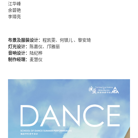
江华峰
余碧艳
李璋亮
布景及服装设计：
程凯雯
、
何镁儿
、
黎安琦
灯光设计：
陈嘉仪、邝雅丽
音响设计：
陆纪桦
制作经理：
麦慧仪