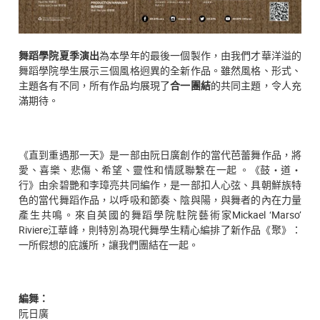
舞蹈學院夏季演出
為本學年的最後一個製作，由我們才華洋溢的
舞蹈學院學生展示三個風格迥異的全新作品。雖然風格、形式、
主題各有不同，所有作品均展現了
合一團結
的共同主題，令人充
滿期待。
《直到重遇那一天》是一部由阮日廣創作的當代芭蕾舞作品，將
愛、喜樂、悲傷、希望、靈性和情感聯繫在一起 。《鼓‧道‧
行》由余碧艷和李璋亮共同編作，是一部扣人心弦、具朝鮮族特
色的當代舞蹈作品，以呼吸和節奏、陰與陽，與舞者的內在力量
產生共鳴。來自英國的舞蹈學院駐院藝術家Mickael ‘Marso’
Riviere江華峰，則特別為現代舞學生精心編排了新作品《聚》：
一所假想的庇護所，讓我們團結在一起。
編舞：
阮日廣