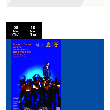
08
10
May
May
(Thu)
(Sat)