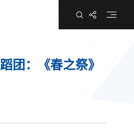
打
打开搜索
打开分享
舞蹈团：《春之祭》