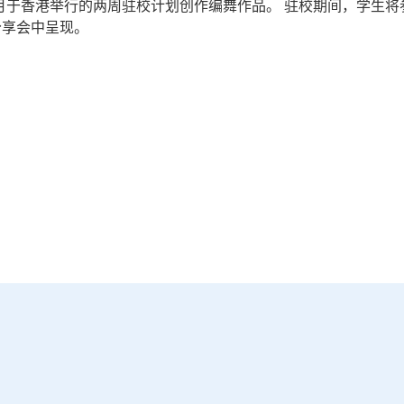
6 月于香港举行的两周驻校计划创作编舞作品。 驻校期间，学生
分享会中呈现。