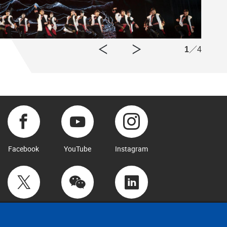
1
／4
Facebook
YouTube
Instagram
Twitter
WeChat
LinkedIn