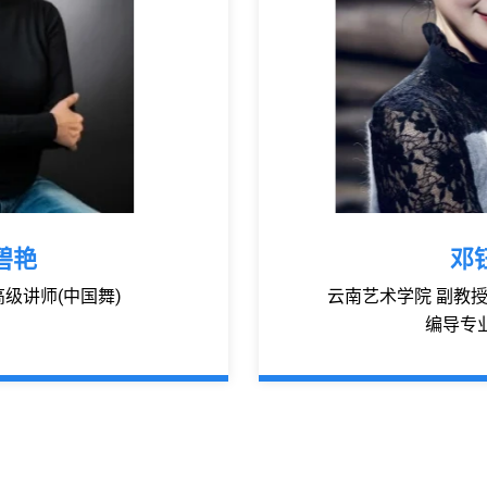
碧艳
邓
高级讲师(中国舞)
云南艺术学院 副教
编导专