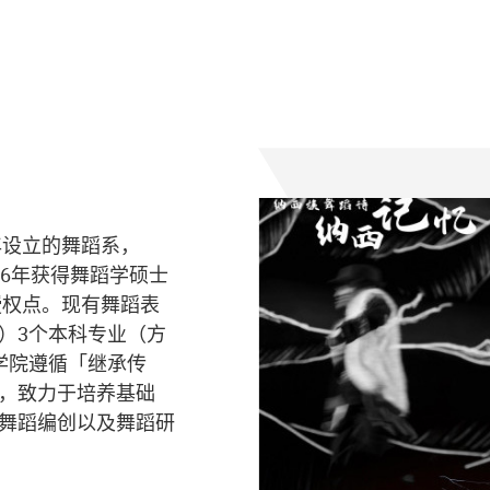
年设立的舞蹈系，
006年获得舞蹈学硕士
授权点。现有舞蹈表
）3个本科专业（方
学院遵循「继承传
，致力于培养基础
舞蹈编创以及舞蹈研