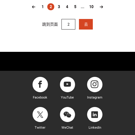
1
2
3
4
5
...
10
(current)
跳到页面
去
Facebook
YouTube
Instagram
Twitter
WeChat
LinkedIn