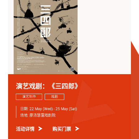
演艺戏剧：《三四郎》
演艺制作
戏剧
日期:
22 May (Wed) - 25 May (Sat)
场地:
廖汤慧霭戏剧院
活动详情
购买门票