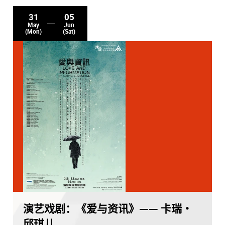
31
05
May
Jun
(Mon)
(Sat)
演艺戏剧：《爱与资讯》—— 卡瑞・
邱琪儿