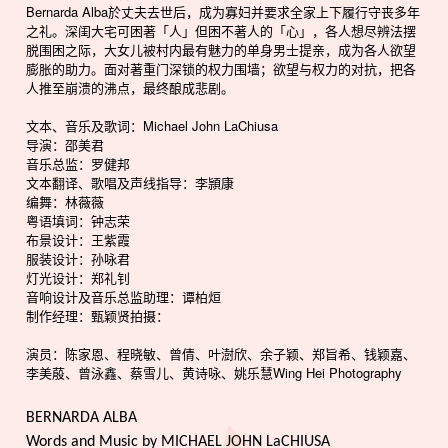
Bernarda Alba於丈夫去世后，成为寡妇并要求全家上下履行守丧多年
之礼。深闺大宅可困著「人」但困不著人的「心」，各人想尽辨法摆
脱围困之际，大女儿被村内最有魅力的单身男士提亲，成为各人欲望
膨胀的助力。面对著重门深锁的权力围墙；欲望与权力的对抗，把各
人推至崩溃的沸点，最终酿成悲剧。
文本、音乐及歌词：Michael John LaChiusa
导演：邵美君
音乐总监：罗健邦
文本翻译、歌唱及声线指导：李頴康
编舞：林薇薇
粤语填词：钟志荣
布景设计：王紫霞
服装设计：孙咏君
灯光设计：郑礼钊
音响设计及音乐总监助理：谭柏烜
制作经理：甄颖贤拍摄：
演员：陈家恩、程晓敏、曾倩、叶澍欣、余子颖、郑旨希、钱颖嘉、
李美蒑、曾泳鑫、蔡雪儿、黄诗咏、姚乐慧Wing Hei Photography
BERNARDA ALBA
Words and Music by MICHAEL JOHN LaCHIUSA