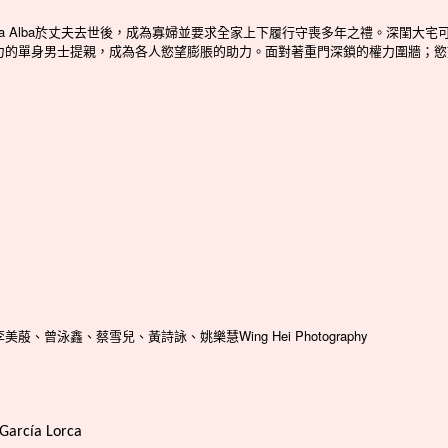
da Alba於丈夫去世後，成為寡婦並要求全家上下履行守喪多年之禮。深閨大宅
力的單身男士提親，成為各人慾望膨脹的助力。面對著重門深鎖的權力圍牆；慾
泳鑫、蔡雪兒、黃詩詠、姚樂慧Wing Hei Photography
 García Lorca