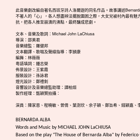
此音樂劇改編自著名西班牙詩人洛爾迦的同名作品。故事講述Bernar
不著人的「心」，各人想盡辨法擺脫圍困之際，大女兒被村內最有魅
抗，把各人推至崩潰的沸點，最終釀成悲劇。
文本、音樂及歌詞：Michael John LaChiusa
導演：邵美君
音樂總監：羅健邦
文本翻譯、歌唱及聲線指導：李頴康
編舞：林薇薇
粵語填詞：鍾志榮
佈景設計：王紫霞
服裝設計：孫詠君
燈光設計：鄭禮釗
音響設計及音樂總監助理：譚柏烜
製作經理：甄穎賢拍攝：
演員：陳家恩、程曉敏、曾倩、葉澍欣、余子穎、鄭旨希、錢穎嘉、李美蒑、曾
BERNARDA ALBA
Words and Music by MICHAEL JOHN LaCHIUSA
Based on the play "The House of Bernarda Alba" by Federico