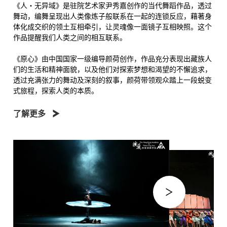
《人・无异域》是驻院艺术家尹秀嘉创作的当代舞蹈作品，透过
舞动，编舞呈现出人类像炼子般联系在一起的连锁反应，藉著身
体化成交织的领土互相牵引，让灵魂像一面镜子互相映照。这个
作品提醒我们人类之间的相互联系。
《原心》由中国国家一级编导颜荷创作，作品充分表现出藏族人
们的生活和精神面貌，以及他们对探索梦想和渴望的不懈追求，
透过充满张力的舞动及深刻的叙事，颜荷带领观众踏上一段蜕变
式旅程，探索人类的本质。
了解更多