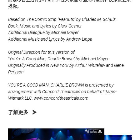
找你。
Based on The Comic Strip “Peanuts” by Charles M. Schulz
Book, Music and Lyrics by Clark Gesner
Additional Dialogue by Michael Mayer
Additional Music and Lyrics by Andrew Lippa
Original Direction for this version of
“You’re A Good Man, Charlie Brown” by Michael Mayer
Originally Produced in New York by Arthur Whitelaw and Gene
Persson
YOU'RE A GOOD MAN, CHARLIE BROWN is presented by
arrangement with Concord Theatricals on behalf of Tams-
Witmark LLC. www.concordtheatricals.com
了解更多