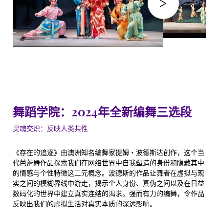
舞蹈学院：2024年全新编舞三选段
灵魂交炽：反映人类共性
《存在的追逐》由澳洲知名编舞家提姆・波德斯达创作，这个当
代芭蕾舞作品探索我们在网络世界中自我塑造的身份和隐藏其中
的情感与个性特徵这二元概念。波德斯的作品让舞者在虚拟与现
实之间的模糊界线中游走，揭示个人身份、真伪之间以及在日益
数码化的世界中建立真实连结的渴求。强而有力的编舞，令作品
反映出我们的虚拟生活对真实本质的深远影响。