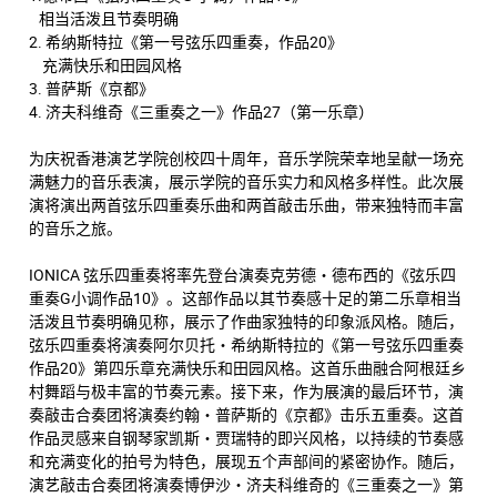
相当活泼且节奏明确
2. 希纳斯特拉《第一号弦乐四重奏，作品20》
充满快乐和田园风格
3. 普萨斯《京都》
4. 济夫科维奇《三重奏之一》作品27（第一乐章）
为庆祝香港演艺学院创校四十周年，音乐学院荣幸地呈献一场充
满魅力的音乐表演，展示学院的音乐实力和风格多样性。此次展
演将演出两首弦乐四重奏乐曲和两首敲击乐曲，带来独特而丰富
的音乐之旅。
IONICA 弦乐四重奏将率先登台演奏克劳德・德布西的《弦乐四
重奏G小调作品10》。这部作品以其节奏感十足的第二乐章相当
活泼且节奏明确见称，展示了作曲家独特的印象派风格。随后，
弦乐四重奏将演奏阿尔贝托・希纳斯特拉的《第一号弦乐四重奏
作品20》第四乐章充满快乐和田园风格。这首乐曲融合阿根廷乡
村舞蹈与极丰富的节奏元素。接下来，作为展演的最后环节，演
奏敲击合奏团将演奏约翰・普萨斯的《京都》击乐五重奏。这首
作品灵感来自钢琴家凯斯・贾瑞特的即兴风格，以持续的节奏感
和充满变化的拍号为特色，展现五个声部间的紧密协作。随后，
演艺敲击合奏团将演奏博伊沙・济夫科维奇的《三重奏之一》第