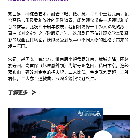
戏曲是一种综合艺术，融合了唱、做、念、打四个重要元素，配
合高昂击乐及柔和旋律的乐队演奏，能为观众带来一场视觉和听
觉的盛宴。此次四十周年校庆，我们将演绎一个为人熟悉的故
事 —《刘金定》之〈碎牌招亲〉。这部剧目不仅让观众欣赏到精
彩的戏曲武打场面，还能感受到故事中不同人物的性格所带来的
戏曲氛围。
宋初，赵匡胤一统北方，惟南唐李煜盘踞江南，献城诈降，困赵
於寿州。高君保（赵匡胤外甥）为解寿州之困，私出卞京，途经
双锁山，砸碎刘金定的招夫牌，二人比武，金定武艺高超，三胜
君保，二人亦互通款曲，互赠金鐧银铃订终生。
了解更多