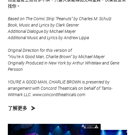
找你。
Based on The Comic Strip “Peanuts” by Charles M. Schulz
Book, Music and Lyrics by Clark Gesner
Additional Dialogue by Michael Mayer
Additional Music and Lyrics by Andrew Lippa
Original Direction for this version of
“You’re A Good Man, Charlie Brown” by Michael Mayer
Originally Produced in New York by Arthur Whitelaw and Gene
Persson
YOU'RE A GOOD MAN, CHARLIE BROWN is presented by
arrangement with Concord Theatricals on behalf of Tams-
Witmark LLC. www.concordtheatricals.com
了解更多