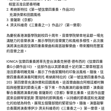
相當活潑且節奏明確
2. 希納斯特拉《第一號弦樂四重奏，作品20》
充滿快樂和田園風格
3. 普薩斯《京都》
4. 濟夫科維奇《三重奏之一》作品27（第一樂章）
為慶祝香港演藝學院創校四十周年，音樂學院榮幸地呈獻一場充
滿魅力的音樂表演，展示學院的音樂實力和風格多樣性。此次展
演將演出兩首弦樂四重奏樂曲和兩首敲擊樂曲，帶來獨特而豐富
的音樂之旅。
IONICA 弦樂四重奏將率先登台演奏克勞德·德布西的《弦樂四重
奏G小調作品10》。這部作品以其節奏感十足的第二樂章相當活
潑且節奏明確見稱，展示了作曲家獨特的印象派風格。隨後，弦
樂四重奏將演奏阿爾貝托·希納斯特拉的《第一號弦樂四重奏作品
20》第四樂章充滿快樂和田園風格。這首樂曲融合阿根廷鄉村舞
蹈與極豐富的節奏元素。接下來，作為展演的最後環節，演奏敲
擊合奏團將演奏約翰·普薩斯的《京都》擊樂五重奏。這首作品靈
感來自鋼琴家凱斯·賈瑞特的即興風格，以持續的節奏感和充滿變
化的拍號為特色，展現五個聲部間的緊密協作。隨後，演藝敲擊
合奏團將演奏博伊沙·濟夫科維奇的《三重奏之一》第一樂章。這