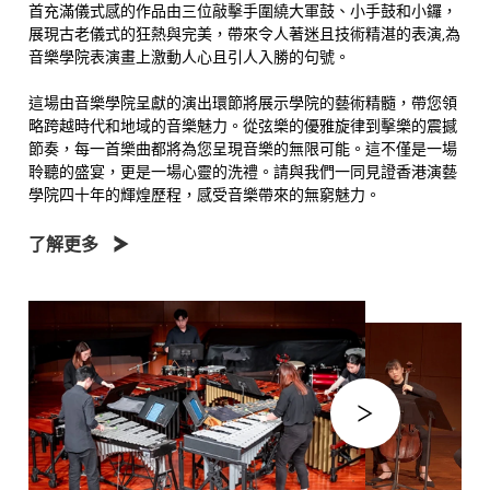
首充滿儀式感的作品由三位敲擊手圍繞大軍鼓、小手鼓和小鑼，
展現古老儀式的狂熱與完美，帶來令人著迷且技術精湛的表演,為
音樂學院表演畫上激動人心且引人入勝的句號。
這場由音樂學院呈獻的演出環節將展示學院的藝術精髓，帶您領
略跨越時代和地域的音樂魅力。從弦樂的優雅旋律到擊樂的震撼
節奏，每一首樂曲都將為您呈現音樂的無限可能。這不僅是一場
聆聽的盛宴，更是一場心靈的洗禮。請與我們一同見證香港演藝
學院四十年的輝煌歷程，感受音樂帶來的無窮魅力。
了解更多