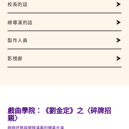
校長的話
總導演的話
製作人員
影視廊
戲曲學院：《劉金定》之〈碎牌招
親〉
戲曲武藝與樂隊演奏的優美合演