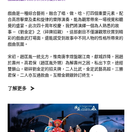
戲曲是一種綜合藝術，融合了唱、做、唸、打四個重要元素，配
合高昂擊樂及柔和旋律的樂隊演奏，能為觀眾帶來一場視覺和聽
覺的盛宴。此次四十周年校慶，我們將演繹一個為人熟悉的故
事 —《劉金定》之〈碎牌招親〉。這部劇目不僅讓觀眾欣賞到精
彩的戲曲武打場面，還能感受到故事中不同人物的性格所帶來的
戲曲氛圍。
宋初，趙匡胤一統北方，惟南唐李煜盤踞江南，獻城詐降，困趙
於壽州。高君保（趙匡胤外甥）為解壽州之困，私出卞京，途經
雙鎖山，砸碎劉金定的招夫牌，二人比武，金定武藝高超，三勝
君保，二人亦互通款曲，互贈金鐧銀鈴訂終生。
了解更多