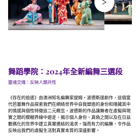
舞蹈學院：2024年全新編舞三選段
靈魂交熾：反映人類共性
《存在的追逐》由澳洲知名編舞家提姆‧波德斯達創作，這個當
代芭蕾舞作品探索我們在網絡世界中自我塑造的身份和隱藏其中
的情感與個性特徵這二元概念。波德斯的作品讓舞者在虛擬與現
實之間的模糊界線中遊走，揭示個人身份、真偽之間以及在日益
數碼化的世界中建立真實連結的渴求。強而有力的編舞，令作品
反映出我們的虛擬生活對真實本質的深遠影響。