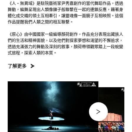
《人・無異域》是駐院藝術家尹秀嘉創作的當代舞蹈作品，透過
舞動，編舞呈現出人類像鍊子般聯繫在一起的連鎖反應，藉著身
體化成交織的領土互相牽引，讓靈魂像一面鏡子互相映照。這個
作品提醒我們人類之間的相互聯繫。
《原心》由中國國家一級編導顏荷創作，作品充分表現出藏族人
們的生活和精神面貌，以及他們對探索夢想和渴望的不懈追求，
透過充滿張力的舞動及深刻的敘事，顏荷帶領觀眾踏上一段蛻變
式旅程，探索人類的本質。
了解更多