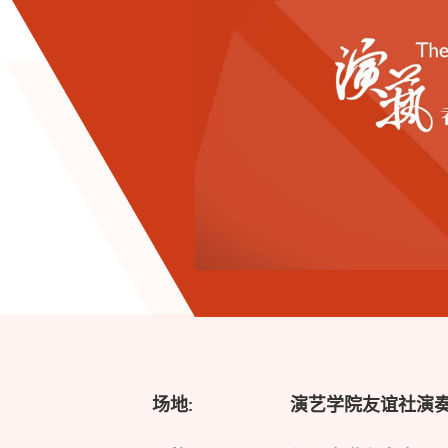
场地:
演艺学院友谊社演