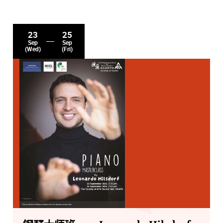
23
25
Sep
Sep
(Wed)
(Fri)