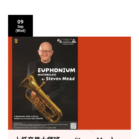
09
Sep
(Wed)