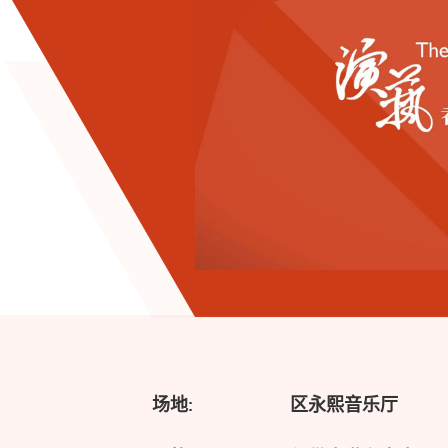
场地:
区永熙音乐厅