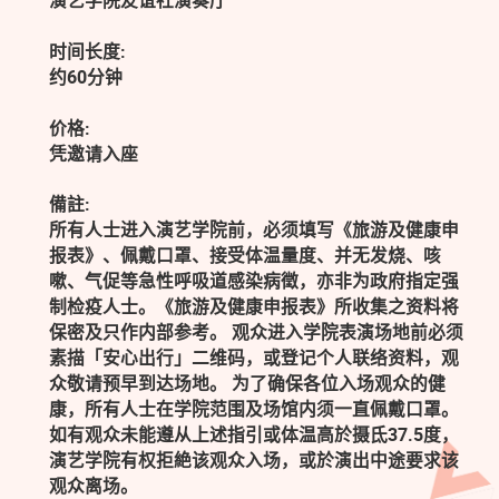
演艺学院友谊社演奏厅
时间长度:
约60分钟
价格:
凭邀请入座
備註:
所有人士进入演艺学院前，必须填写《旅游及健康申
报表》、佩戴口罩、接受体温量度、并无发烧、咳
嗽、气促等急性呼吸道感染病徵，亦非为政府指定强
制检疫人士。《旅游及健康申报表》所收集之资料将
保密及只作内部参考。 观众进入学院表演场地前必须
素描「安心出行」二维码，或登记个人联络资料，观
众敬请预早到达场地。 为了确保各位入场观众的健
康，所有人士在学院范围及场馆内须一直佩戴口罩。
如有观众未能遵从上述指引或体温高於摄氐37.5度，
演艺学院有权拒絶该观众入场，或於演出中途要求该
观众离场。