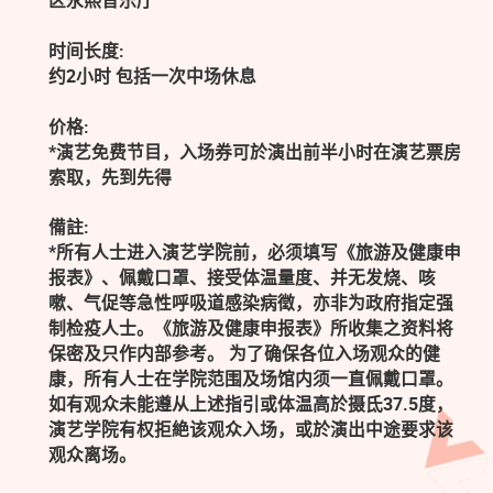
区永熙音乐厅
时间长度:
约2小时 包括一次中场休息
价格:
*演艺免费节目，入场券可於演出前半小时在演艺票房
索取，先到先得
備註:
*所有人士进入演艺学院前，必须填写《旅游及健康申
报表》、佩戴口罩、接受体温量度、并无发烧、咳
嗽、气促等急性呼吸道感染病徵，亦非为政府指定强
制检疫人士。《旅游及健康申报表》所收集之资料将
保密及只作内部参考。 为了确保各位入场观众的健
康，所有人士在学院范围及场馆内须一直佩戴口罩。
如有观众未能遵从上述指引或体温高於摄氐37.5度，
演艺学院有权拒絶该观众入场，或於演出中途要求该
观众离场。