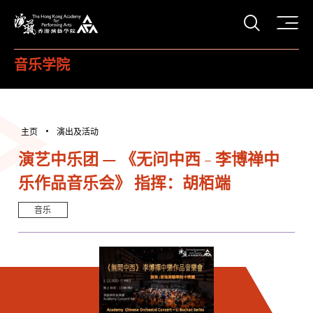
打开搜
香港演艺学院
音乐学院
主页
演出及活动
演艺中乐团 — 《无问中西 - 李博禅中
乐作品音乐会》 指挥：胡栢端
音乐