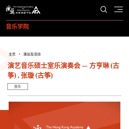
打开搜
香港演艺学院
音乐学院
主页
演出及活动
演艺音乐硕士室乐演奏会 — 方亨琳 (古
筝) , 张璇 (古筝)
音乐