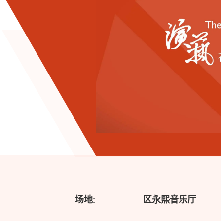
场地:
区永熙音乐厅