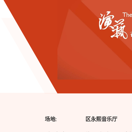
场地:
区永熙音乐厅