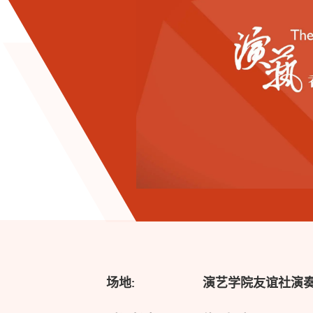
场地:
演艺学院友谊社演