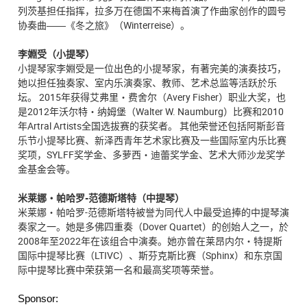
列茨基担任指挥，拉多万在德国不来梅首演了作曲家创作的圆号
协奏曲――《冬之旅》（Winterreise）。
李婣受（小提琴）
小提琴家李婣受是一位出色的小提琴家，有著完美的演奏技巧，
她以担任独奏家、室内乐演奏家、教师、艺术总监等活跃於乐
坛。 2015年获得艾弗里・费舍尔（Avery Fisher）职业大奖，也
是2012年沃尔特・纳姆堡（Walter W. Naumburg）比赛和2010
年Artral Artists全国选拔赛的获奖者。 其他荣誉还包括阿斯彭音
乐节小提琴比赛、新泽西青年艺术家比赛及一些国际室内乐比赛
奖项，SYLFF奖学金、多萝西・迪蕾奖学金、艺术大师沙龙奖学
金基金会等。
米莱娜・帕哈罗-范德斯塔特（中提琴）
米莱娜・帕哈罗-范德斯塔特被誉为同代人中最受追捧的中提琴演
奏家之一。她是多佛四重奏（Dover Quartet）的创始人之一，於
2008年至2022年在该组合中演奏。她亦曾在莱昂内尔・特提斯
国际中提琴比赛（LTIVC）、斯芬克斯比赛（Sphinx）和东京国
际中提琴比赛中荣获第一名和最高奖项等荣誉。
Sponsor: