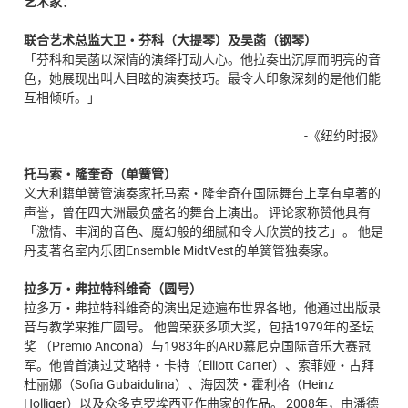
艺术家：
联合艺术总监大卫・芬科（大提琴）及吴菡（钢琴）
「芬科和吴菡以深情的演绎打动人心。他拉奏出沉厚而明亮的音
色，她展现出叫人目眩的演奏技巧。最令人印象深刻的是他们能
互相倾听。」
-《纽约时报》
托马索・隆奎奇（单簧管）
义大利籍单簧管演奏家托马索・隆奎奇在国际舞台上享有卓著的
声誉，曾在四大洲最负盛名的舞台上演出。 评论家称赞他具有
「激情、丰润的音色、魔幻般的细腻和令人欣赏的技艺」。 他是
丹麦著名室内乐团Ensemble MidtVest的单簧管独奏家。
拉多万・弗拉特科维奇（圆号）
拉多万・弗拉特科维奇的演出足迹遍布世界各地，他通过出版录
音与教学来推广圆号。 他曾荣获多项大奖，包括1979年的圣坛
奖 （Premio Ancona）与1983年的ARD慕尼克国际音乐大赛冠
军。他曾首演过艾略特・卡特（Elliott Carter）、索菲娅・古拜
杜丽娜（Sofia Gubaidulina）、海因茨・霍利格（Heinz
Holliger）以及众多克罗埃西亚作曲家的作品。 2008年，由潘德