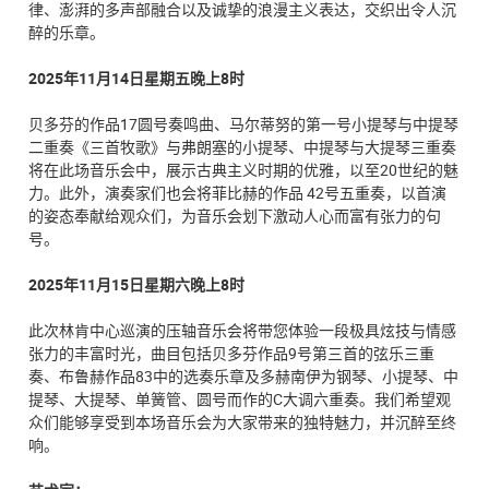
律、澎湃的多声部融合以及诚挚的浪漫主义表达，交织出令人沉
醉的乐章。
2025年11月14日星期五晚上8时
贝多芬的作品17圆号奏鸣曲、马尔蒂努的第一号小提琴与中提琴
二重奏《三首牧歌》与弗朗塞的小提琴、中提琴与大提琴三重奏
将在此场音乐会中，展示古典主义时期的优雅，以至20世纪的魅
力。此外，演奏家们也会将菲比赫的作品 42号五重奏，以首演
的姿态奉献给观众们，为音乐会划下激动人心而富有张力的句
号。
2025年11月15日星期六晚上8时
此次林肯中心巡演的压轴音乐会将带您体验一段极具炫技与情感
张力的丰富时光，曲目包括贝多芬作品9号第三首的弦乐三重
奏、布鲁赫作品83中的选奏乐章及多赫南伊为钢琴、小提琴、中
提琴、大提琴、单簧管、圆号而作的C大调六重奏。我们希望观
众们能够享受到本场音乐会为大家带来的独特魅力，并沉醉至终
响。