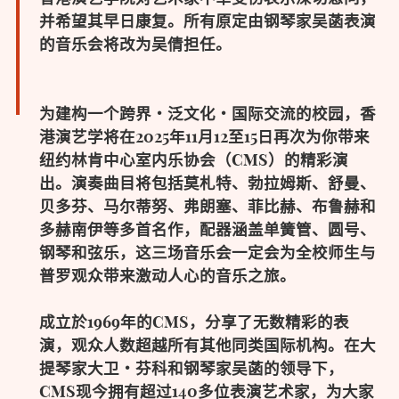
并希望其早日康复。所有原定由钢琴家吴菡表演
的音乐会将改为吴倩担任。
为建构一个跨界
・
泛文化
・
国际交流的校园，香
港演艺学将在2025年11月12至15日再次为你带来
纽约林肯中心室内乐协会（CMS）的精彩演
出。演奏曲目将包括莫札特、勃拉姆斯、舒曼、
贝多芬、马尔蒂努、弗朗塞、菲比赫、布鲁赫和
多赫南伊等多首名作，配器涵盖单簧管、圆号、
钢琴和弦乐，这三场音乐会一定会为全校师生与
普罗观众带来激动人心的音乐之旅。
成立於1969年的CMS，分享了无数精彩的表
演，观众人数超越所有其他同类国际机构。在大
提琴家大卫・芬科和钢琴家吴菡的领导下，
CMS现今拥有超过140多位表演艺术家，为大家