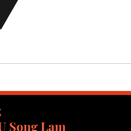
琳
IU Song Lam