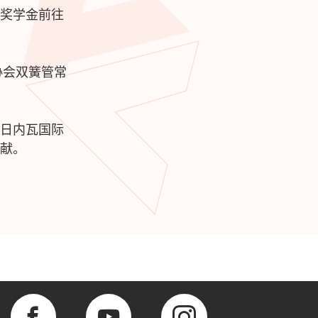
奖学金前往
协会双簧管常
及日内瓦国际
献。