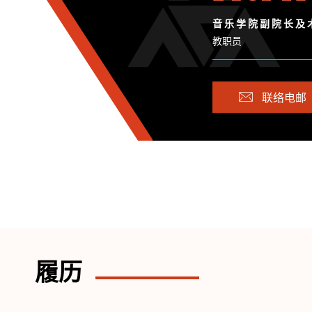
音 乐 学 院 副 院 长 及 
教职员
联络电邮
履历