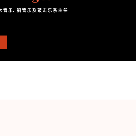
木 管 乐、铜 管 乐 及 敲 击 乐 系 主 任