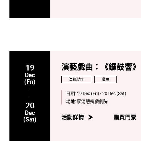
19
演藝戲曲：《鑼鼓響》
Dec
演藝製作
戲曲
(Fri)
日期:
19 Dec (Fri) - 20 Dec (Sat)
場地:
廖湯慧靄戲劇院
20
Dec
活動詳情
購買門票
(Sat)