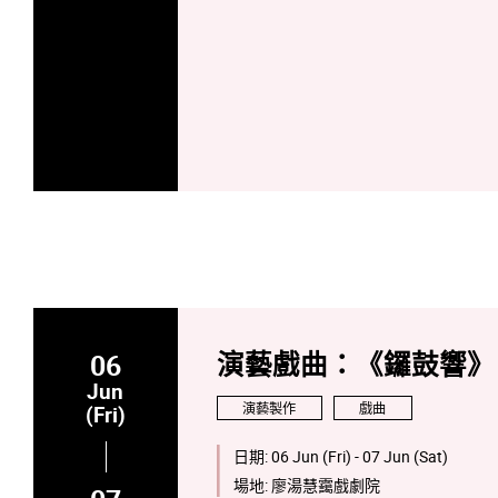
06
演藝戲曲：《鑼鼓響》
Jun
演藝製作
戲曲
(Fri)
日期:
06 Jun (Fri) - 07 Jun (Sat)
場地:
廖湯慧靄戲劇院