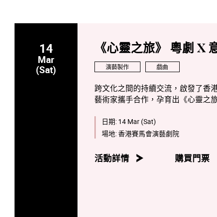
14
《心靈之旅》 粵劇 X
Mar
演藝製作
戲曲
(Sat)
跨文化之間的持續交流，啟發了香港演藝
藝術家攜手合作，孕育出《心靈之
這場實驗性演出將於2026年3月1
踏上一段旅程，讓粵劇與意大利爵
日期:
14 Mar (Sat)
這場演出將不僅是粵劇與爵士樂的
場地:
香港賽馬會演藝劇院
行的真義—— 不只是身體的行走，
活動詳情
購買門票