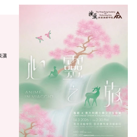
表演
起
驗旅