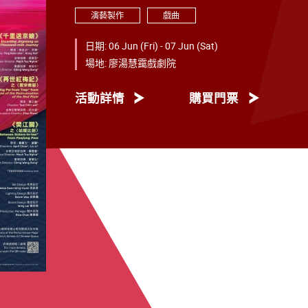
演藝製作
戲曲
日期:
06 Jun (Fri) - 07 Jun (Sat)
場地:
廖湯慧靄戲劇院
活動詳情
購買門票