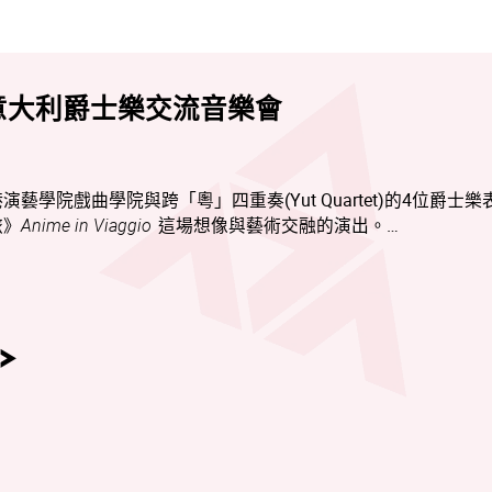
 意大利爵士樂交流音樂會
學院戲曲學院與跨「粵」四重奏(Yut Quartet)的4位爵士樂
旅》
Anime in Viaggio
這場想像與藝術交融的演出。
4日（星期六）下午2時30分在香港賽馬會演藝劇院上演，與觀眾一
士樂在語言、節奏與情感之間展開對話，彼此呼應。
交流，更是一趟心靈的遠行。觀眾將在東西方藝術的交織中，體
更是靈魂的探索與成長。