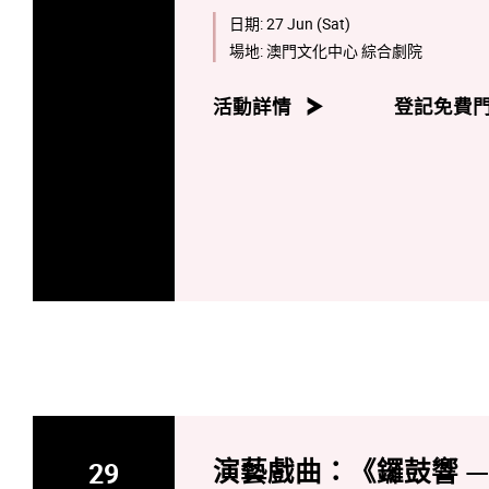
日期:
27 Jun (Sat)
《海珠灣》以漁村與海洋為背景，
場地:
澳門文化中心 綜合劇院
素，與環保理念巧妙結合，呈現天
亦有對自然的敬畏與珍惜，彼此交
活動詳情
登記免費
29
演藝戲曲：《鑼鼓響 —