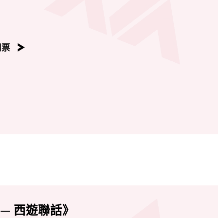
交織人情與自然的呼應，透過「唱、做、唸、打」的粵劇表演元
地和諧共存的深刻寓意。劇中既有親情、友情與愛情的細膩描繪
織成一幅情理交融的廣闊畫卷。
門票
— 西遊聯話》