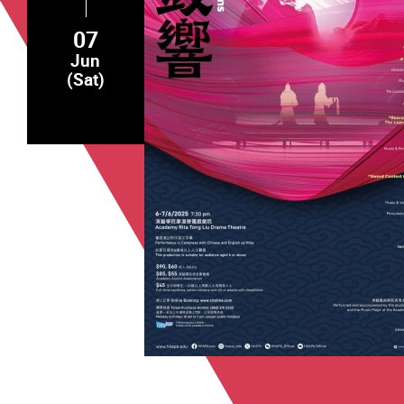
07
Jun
(Sat)