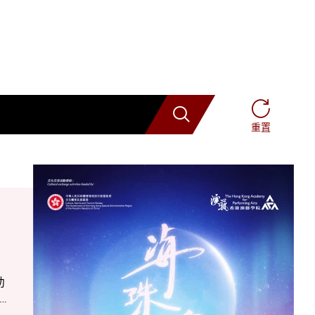
搜索
重置
助