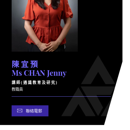
陳 宜 預
Ms CHAN Jenny
講 師 ( 通 識 教 育 及 研 究 )
教職員
聯絡電郵