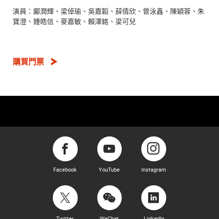
演員：鄺潤輝、梁倬瑜、吳嘉韜、薛倩欣、曾泳鑫、陳穎蓉、朱
寶澄、鍾皓信、麥嘉敏、賴澤銘、梁可兒
購買門票
Facebook
YouTube
Instagram
Twitter
WeChat
LinkedIn