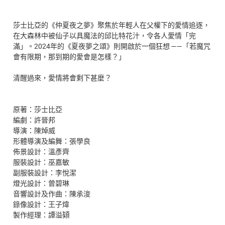
莎⼠比亞的《仲夏夜之夢》聚焦於年輕⼈在⽗權下的愛情追逐，
在⼤森林中被仙⼦以具魔法的邱比特花汁，令各⼈愛情「完
滿」。2024年的《夏夜夢之頌》則開啟於⼀個狂想 ——「若魔咒
會有限期，那到期的愛會是怎樣？」
清醒過來，愛情將會剩下甚麼？
原著：莎士比亞
編劇：許晉邦
導演：陳焯威
形體導演及編舞：張學良
佈景設計：溫彥齊
服裝設計：巫嘉敏
副服裝設計：李悅潔
燈光設計：曾碧琳
音響設計及作曲：陳承浚
錄像設計：王子煒
製作經理：譚溢
𩓙