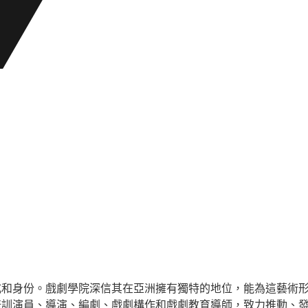
”
式和身份。戲劇學院深信其在亞洲擁有獨特的地位，能為這藝術
培訓演員、導演、編劇、戲劇構作和戲劇教育導師，致力推動、