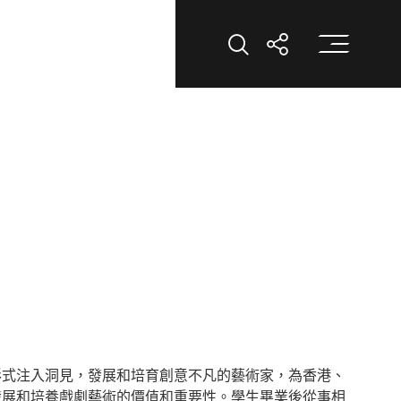
打
打開搜索
打開分享
形式注入洞見，發展和培育創意不凡的藝術家，為香港、
發展和培養戲劇藝術的價值和重要性。學生畢業後從事相