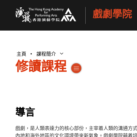
戲劇學院
香港演藝學院
主頁
課程簡介
打開子選單
關閉子選單
修讀課程
切換子選單
導言
戲劇，是人類表達力的核心部份，主宰着人類的溝通方
內地和海外地區的文化環境帶來新氣象。戲劇學院藉着