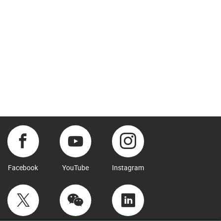
Facebook
YouTube
Instagram