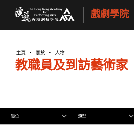
戲劇學院
香港演藝學院
主頁
關於
人物
教職員及到訪藝術家
職位
類型