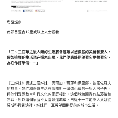
粵語話劇
此節目適合12歲或以上人士觀看
「二、三百年之後人類的生活將會是難以想像般的美麗和驚人。
假如這樣的生活現在還未出現，我們便應該期望著它夢想著它，
為它作好準備⋯⋯」
《三姊妹》講述三個姊妹：奧爾加、瑪莎和伊里娜・普羅佐羅夫
的故事。她們和哥哥生活在俄羅斯一偏遠小鎮的一所大房子裡。
與他們受過教育和具文化的家庭相比，這個城鎮顯得有點落後和
無聊，所以這個家庭不太喜歡這城鎮，自從十一年前軍人父親從
莫斯科搬到這裡，姊妹們一直希望回到從前的城市生活。