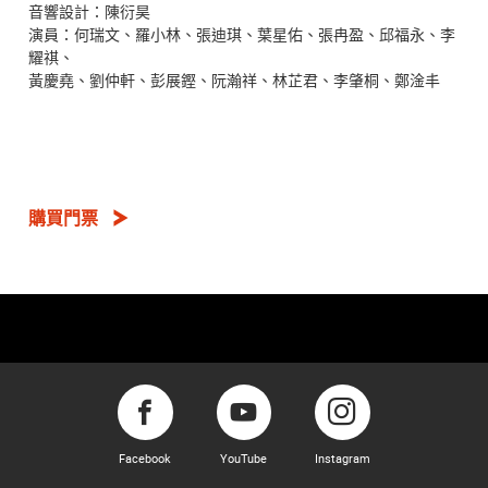
音響設計：陳衍昊
演員：何瑞文、羅小林、張迪琪、葉星佑、張冉盈、邱福永、李
耀祺、
黃慶堯、劉仲軒、彭展鏗、阮瀚祥、林芷君、李肇桐、鄭淦丰
購買門票
Facebook
YouTube
Instagram