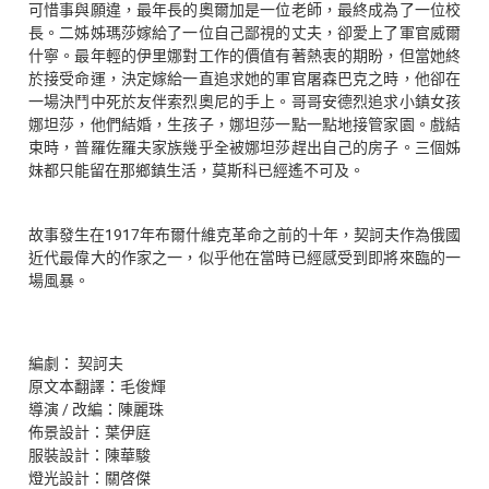
可惜事與願違，最年長的奧爾加是一位老師，最終成為了一位校
長。二姊姊瑪莎嫁給了一位自己鄙視的丈夫，卻愛上了軍官威爾
什寧。最年輕的伊里娜對工作的價值有著熱衷的期盼，但當她終
於接受命運，決定嫁給一直追求她的軍官屠森巴克之時，他卻在
一場決鬥中死於友伴索烈奧尼的手上。哥哥安德烈追求小鎮女孩
娜坦莎，他們結婚，生孩子，娜坦莎一點一點地接管家園。戲結
束時，普羅佐羅夫家族幾乎全被娜坦莎趕出自己的房子。三個姊
妹都只能留在那鄉鎮生活，莫斯科已經遙不可及。
故事發生在1917年布爾什維克革命之前的十年，契訶夫作為俄國
近代最偉大的作家之一，似乎他在當時已經感受到即將來臨的一
場風暴。
編劇： 契訶夫
原文本翻譯：毛俊輝
導演 / 改編：陳麗珠
佈景設計：葉伊庭
服裝設計：陳華駿
燈光設計：關啓傑