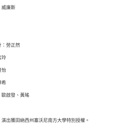
．威廉斯
計：勞正然
紫玲
貝怡
綽希
、歐啟發、黃瑤
》演出獲田納西州塞沃尼南方大學特別授權。