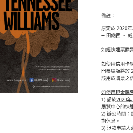
備註：
原定於 202
— 田納西 ‧
如經快達票購
如使用信用卡
門票總額將於 
該用於購票之
如使用現金購
1) 請於
2020
展覽中心的快
2) 辦公時間
期休息。
3) 退款申請