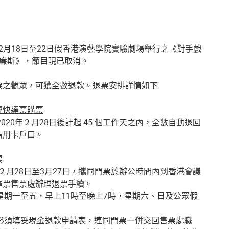
0年2月18日至22日假香港演藝學院實驗劇場舉行之《對手戲
 威廉斯》，節目現已取消。
票之觀眾，可獲全數退款。退票安排詳情如下:
經快達票購票
2020年２月28日後計起 45 個工作天之內，全數自動退回
信用卡戶口。
票
年２月28日至3月27日
，攜同門票於辦公時間內到香港會議
達票售票處辦理退票手續。
：星期一至五，早上11時至晚上7時，星期六、日及公眾假
人必須填妥現金退款申請表，連同門票一併交回售票處職