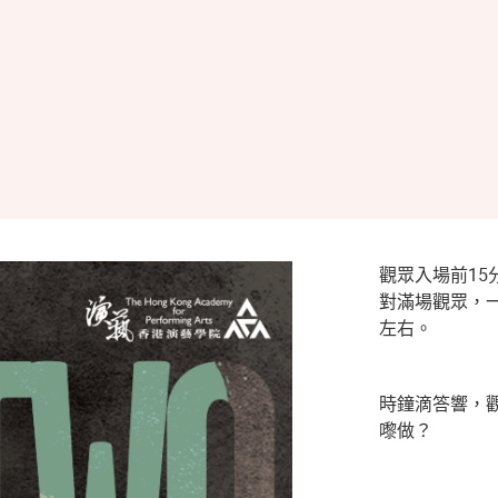
觀眾入場前1
對滿場觀眾，
左右。
時鐘滴答響，
嚟做？