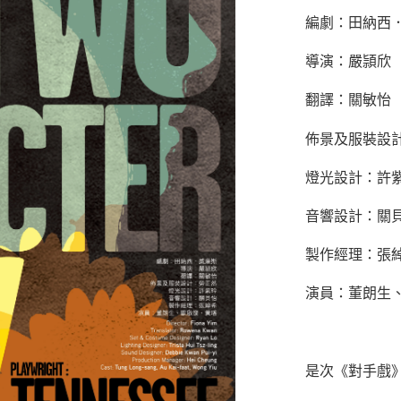
編劇：田納西
導演：嚴頴欣
翻譯：關敏怡
佈景及服裝設
燈光設計：許
音響設計：關
製作經理：張
演員：董朗生
是次《對手戲