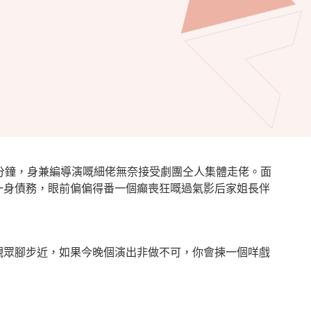
5分鐘，身兼編導演嘅細佬無奈接受劇團仝人集體走佬。面
一身債務，眼前偏偏得番一個癲喪狂嘅過氣影后家姐長伴
觀眾腳步近，如果今晚個演出非做不可，你會揀一個咩戲