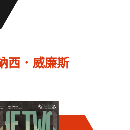
 田納西．威廉斯