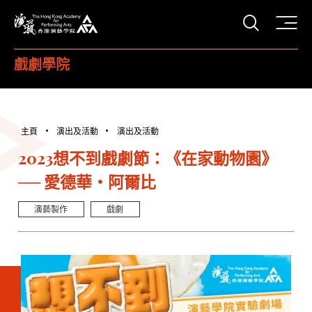
打開搜
香港演藝學院
戲劇學院
主頁
演出及活動
演出及活動
2023想不到戲劇節：《在家動物園》
── 愛德華・阿爾比
演藝製作
戲劇