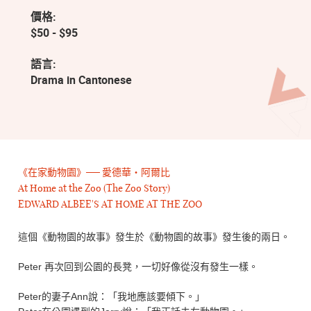
價格:
$50 - $95
語言:
Drama in Cantonese
《在家動物園》
──
愛德華・阿爾比
At Home at the Zoo (The Zoo Story)
EDWARD ALBEE'S AT HOME AT THE ZOO
這個《動物園的故事》發生於《動物園的故事》發生後的兩日。
Peter
再次回到公園的長凳，一切好像從沒有發生一樣。
Peter
的妻子
Ann
說：「我地應該要傾下。」