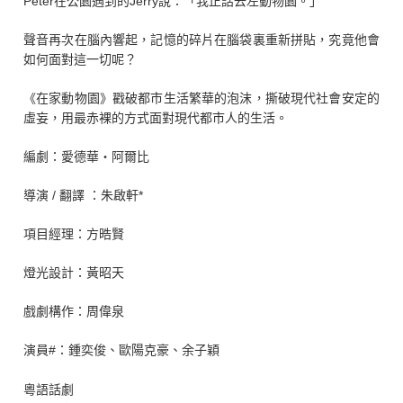
Peter
在公園遇到的
Jerry
說：「我正話去左動物園。」
聲音再次在腦內響起，記憶的碎片在腦袋裏重新拼貼，究竟他會
如何面對這一切呢？
《在家動物園》戳破都市生活繁華的泡沫，撕破現代社會安定的
虛妄，用最赤裸的方式面對現代都市人的生活。
編劇：愛德華
阿爾比
・
導演
/
翻譯 ：朱啟軒
*
項目經理：方晧賢
燈光設計：黃昭天
戲劇構作：周偉泉
演員
#
：鍾奕俊
歐陽克豪
余子穎
、
、
粵語話劇