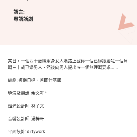
語言:
粵語話劇
某日，一個四十歲嘅單身女人喺路上截停一個已經跟蹤咗一個月
嘅三十歲已婚男人，然後向男人提出咗一個無理嘅要求......
編劇: 娜傑日達．普圖什基娜
導演及翻譯: 余文軒 *
燈光設計師: 林子文
音響設計師: 湯梓軒
平面設計: dirtywork