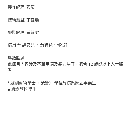
製作經理: 張晴
技術總監: 丁良晨
服裝經理: 黃靖雯
演員
#:
譚安兒
黃詩詠
郭俊軒
、
、
粵語話劇
此節目內容涉及不雅用語及暴力場面，適合 12 歲或以上人士觀
看
* 戲劇藝術學士（ 榮譽） 學位導演系應屆畢業生
# 戲劇學院學生