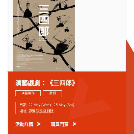
演藝戲劇：《三四郎》
演藝製作
戲劇
日期:
22 May (Wed) - 25 May (Sat)
場地:
廖湯慧靄戲劇院
活動詳情
購買門票