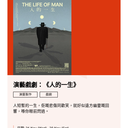
演藝戲劇：《人的一生》
演藝製作
戲劇
人短暫的一生，佢嘅悲傷同歡笑，就好似遠方幽靈嘅回
響，喺你眼前閃過。
日期:
26 Nov (Wed) - 29 Nov (Sat)