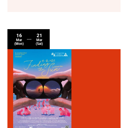
16
21
Mar
Mar
(Mon)
(Sat)