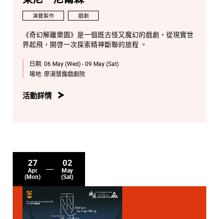
演藝製作
戲劇
《奇幻解離樂園》是一個既古怪又魔幻的戲劇，從現實世
界起飛，開啓一次探索精神斷聯的旅程 。
日期:
06 May (Wed) - 09 May (Sat)
場地:
廖湯慧靄戲劇院
活動詳情
27
02
Apr
May
(Mon)
(Sat)