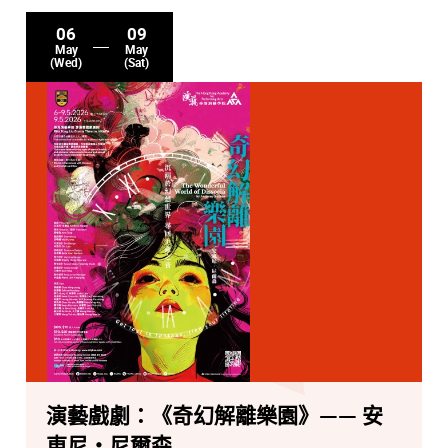
06
09
May
May
(Wed)
(Sat)
演藝戲劇：《奇幻解離樂園》—— 安
東尼‧尼爾森