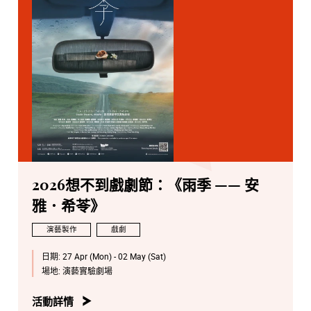
2026想不到戲劇節：《⾬季 —— 安
雅．希苓》
演藝製作
戲劇
日期:
27 Apr (Mon) - 02 May (Sat)
場地:
演藝實驗劇場
活動詳情