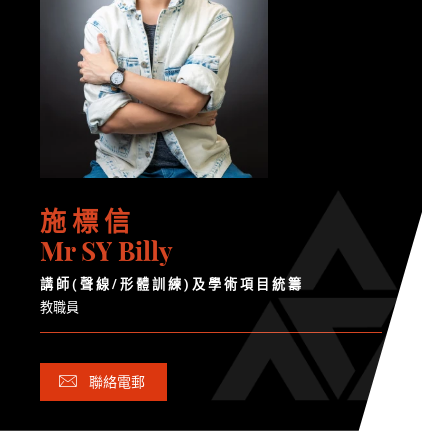
施 標 信
Mr SY Billy
講 師 ( 聲 線 / 形 體 訓 練 ) 及 學 術 項 目 統 籌
教職員
聯絡電郵