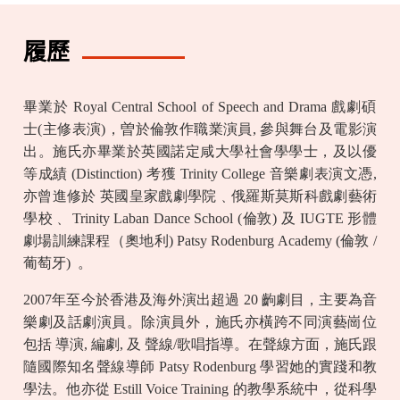
履歷
畢業於 Royal Central School of Speech and Drama 戲劇碩
士(主修表演)，曽於倫敦作職業演員, 參與舞台及電影演
出。施氏亦畢業於英國諾定咸大學社會學學士，及以優
等成績 (Distinction) 考獲 Trinity College 音樂劇表演文憑,
亦曾進修於 英國皇家戲劇學院﹑俄羅斯莫斯科戲劇藝術
學校﹑ Trinity Laban Dance School (倫敦) 及 IUGTE 形體
劇場訓練課程（奧地利)
Patsy Rodenburg Academy
(倫敦 /
葡萄牙)
。
2007年至今於香港及海外演出超過 20 齣劇目，主要為音
樂劇及話劇演員。除演員外，施氏亦橫跨不同演藝崗位
包括 導演, 編劇, 及 聲線/歌唱指導。在聲線方面，施氏跟
隨國際知名聲線導師 Patsy Rodenburg 學習她的實踐和教
學法。他亦從 Estill Voice Training 的教學系統中，從科學