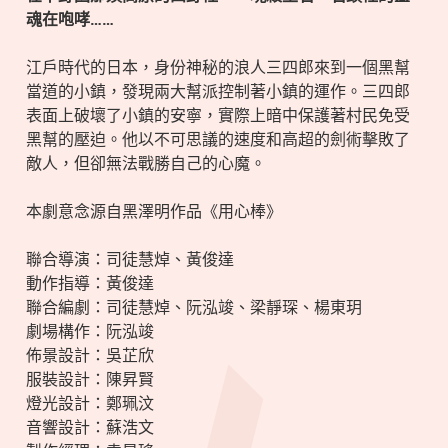
魂在咆哮……
江戶時代的日本，身份神秘的浪人三四郎來到一個黑幫
當道的小鎮，發現兩大幫派控制著小鎮的運作。三四郎
表面上破壞了小鎮的安寧，實際上暗中保護著村民免受
黑幫的壓迫。他以不可思議的速度和高超的劍術擊敗了
敵人，但卻無法戰勝自己的心魔。
本劇意念源自黑澤明作品《用心棒》
聯合導演：司徒慧焯、黃俊達
動作指導：黃俊達
聯合編劇：司徒慧焯、阮泓竣、梁靜琛、楊東玥
劇場構作：阮泓竣
佈景設計：吳芷欣
服裝設計：陳昇賢
燈光設計：鄭珮汶
音響設計：蘇浩文