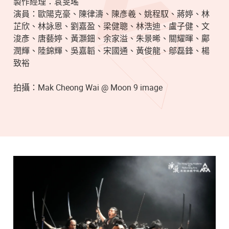
製作經理：袁旻瑤
演員：歐陽克豪、陳律濤、陳彥羲、姚程馭、蔣婷、林
芷欣、林詠恩、劉嘉盈、梁健聰、林浩迪、盧子健、文
浚彥、唐藝婷、黃灝鈿、余家溢、朱景晞、關耀暉、鄺
潤輝、陸錦輝、吳嘉韜、宋國通、黃俊龍、鄔磊鋒、楊
致裕
拍攝：Mak Cheong Wai @ Moon 9 image