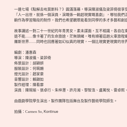
一連七場《點解去咗莫斯科？》圓滿落幕，導演陳淑儀及梁菲倚很享
『人一出世，就係一個演員，演嘅係一齣超現實嘅喜劇』，哪怕我們
齣作為學習階段的制作，我們也希望觀眾能看到同學的多才多藝和創
故事講述一對二十一世紀的年青男女，素未謀面，互不相識，各自在
退不能……像卡著了的生命旅途，茫無頭緒，唯有順著這趟火車旅程
羅斯世界……同時也回應著如幻似真的現實，一個比現實更現實的世
編劇：潘惠森
導演：陳淑儀、梁菲倚
佈景設計：胡穎妍
服裝設計：何珮姍
燈光設計：趙家豪
音響設計：賴韻如
製作經理：陳看霏
演員：陳琬瑜、張卓行、朱梓灃、許月湘、黎智浩、盧萬悅、雷卓熙
由戲劇學院學生演出，製作團隊包括舞台及製作藝術學院師生。
Kontinue
拍攝：Carmen So,