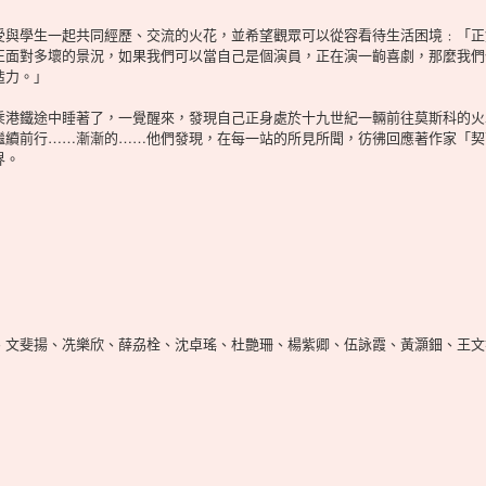
受與學生一起共同經歷、交流的火花，並希望觀眾可以從容看待生活困境﹕「正
正面對多壞的景況，如果我們可以當自己是個演員，正在演一齣喜劇，那麼我們
造力。」
乘港鐵途中睡著了，一覺醒來，發現自己正身處於十九世紀一輛前往莫斯科的火
繼續前行……漸漸的……他們發現，在每一站的所見所聞，彷彿回應著作家「契
界。
、文斐揚、冼樂欣、薛劦栓、沈卓瑤、杜艷珊、楊紫卿、伍詠霞、黃灝鈿、王文