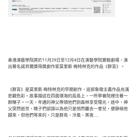
香港演藝學院將於11月29日至12月4日在演藝學院實驗劇場，演
出著名諾貝爾獎得獎劇作家莫里斯·梅特林克的作品《群盲》。
《群盲》是莫里斯·梅特林克的早期創作，這部象徵主義作品充滿
悲觀色彩。故事描述在四面環海的孤島上，一所寧養院裡住著一
群瞎子。一天，年邁的神父帶領他們到森林享受陽光。途中，神
父突然逝世，瞎子們卻誤以為他只是悄然離去一會兒，便靜候他
歸來，但他們等來的，只是群鳥、冷風、黑夜……