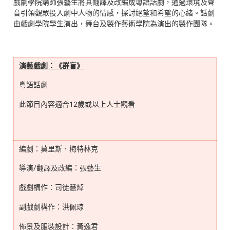
戲劇學院講師張藝生將其翻譯及改編成粵語話劇，通過環境及聲
音引領觀眾投入劇中人物的情感，探討絕望和希望的心緒。話劇
由戲劇學院學生演出，舞台及製作藝術學院為演出的製作團隊。
演藝戲
劇：《
群盲》
粵語話劇
此節目內容適合12歲或以上人士觀看
編劇：莫里斯．梅特林克
導演/翻譯及改編：張藝生
戲劇構作：司徒慧焯
副戲劇構作：洪佩琼
佈景及服裝設計：黃逸君