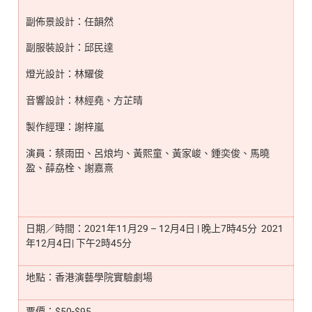
副佈景設計：任韻然
副服裝設計：邱民達
燈光設計：林耀俊
音響設計：林經堯、方芷晴
製作經理：謝梓嵐
演員：蔡雨田、呂烺均、黃熙童、黃家峻、鍾奕俊、馬曉
盈、薛劦栓、謝嘉熹
日期／時間：2021年11月29 – 12月4日 | 晚上7時45分 2021
年12月4日| 下午2時45分
地點：香港演藝學院實驗劇場
票價：$50-$95