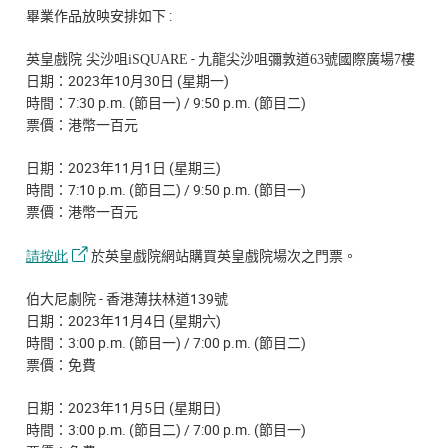
:
畢業作品放映安排如下
-
英皇戲院 尖沙咀
iSQUARE
九龍尖沙咀彌敦道
63
號國際廣場
7
樓
2023
10
30
(
)
日期：
年
月
日
星期一
7:30 p.m. (
)
/ 9:50 p.m. (
)
時間：
節目一
節目二
票價：港幣一百元
2023
11
1
(
)
日期：
年
月
日
星期三
7:10 p.m. (
)
/ 9:50 p.m. (
)
時間：
節目二
節目一
票價：港幣一百元
請按此
於英皇戲院網站購買英皇戲院場次之門票。
-
139
伯大尼劇院
香港薄扶林道
號
2023
11
4
(
)
日期：
年
月
日
星期六
3:00 p.m. (
)
/ 7:00 p.m. (
)
時間：
節目一
節目二
票價：免費
2023
11
5
(
)
日期：
年
月
日
星期日
3:00 p.m. (
)
/ 7:00 p.m. (
)
時間：
節目二
節目一