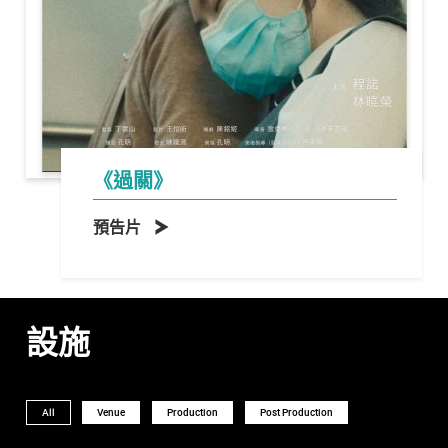
《過關》
預告片
設施
All
Venue
Production
Post Production