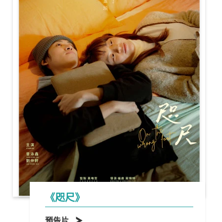
《咫尺》
預告片