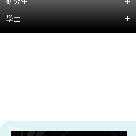
燈光！開鏡！
研究生
動作！
學士
關於修讀課程
電影電視行業講求合作性，導演、製片、收音及音響設計師、編
劇、剪接師、攝影師與製作設計都同樣重要，各成員均在自己的崗
位上對整體製作作出創作及技術上的貢獻。
電影電視學院的課程旨在培養學生有關影視製作的技術，致力提升
他們的藝術修養與創作潛能，以預備他們擔當各種影視創作、技術
及專業的工作。