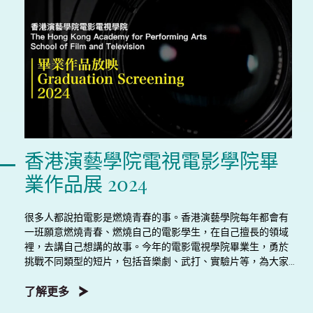
香港演藝學院電視電影學院畢
業作品展 2024
很多人都說拍電影是燃燒青春的事。香港演藝學院每年都會有
一班願意燃燒青春、燃燒自己的電影學生，在自己擅長的領域
裡，去講自己想講的故事。今年的電影電視學院畢業生，勇於
挑戰不同類型的短片，包括音樂劇、武打、實驗片等，為大家
呈現7套截然不同風格的作品，但他們都有一個共通點：他們都
是從新生代的視角看自己、看社會、看世界。願大家能夠花一
了解更多
點時間來傾聽年輕人訴說他們的香港故事。