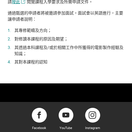
請
按此
閱覽課程入學要求及所需申請文件。
通過甄選的申請者將被邀請參加面試。面試會以英語進行，主要
讓申請者說明：
其專修範疇及方向；
對修讀本課程的原因及期望；
其透過本科課程及/或於相關工作中所獲得的電影製作經驗及
知識；
其對本課程的認知
Facebook
YouTube
Instagram