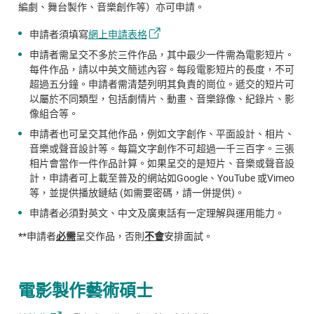
編劇、舞台製作、音樂創作等）亦可申請。
申請者須填寫
網上申請表格
申請者需呈交不多於三件作品，其中最少一件需為電影短片。
每件作品，請以中英文簡述內容。每段電影短片的長度，不可
超過五分鐘。申請者需清楚列明其負責的崗位。遞交的短片可
以屬於不同類型，包括劇情片、動畫、音樂錄像、紀錄片、影
像組合等。
申請者也可呈交其他作品，例如文字創作、平面設計、相片、
音樂或聲音設計等。每篇文字創作不可超過一千三百字。三張
相片會當作一件作品計算。如果呈交的是短片、音樂或聲音設
計，申請者可上載至普及的網站如Google、YouTube 或Vimeo
等，並提供播放鏈結 (如需要密碼，請一併提供)。
申請者必須對英文、中文及廣東話有一定理解與運用能力。
*
*申請者
必需
呈交作品，否則
不會
安排面試。
電影製作藝術碩士