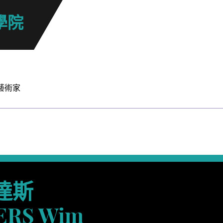
學院
藝術家
達斯
RS Wim