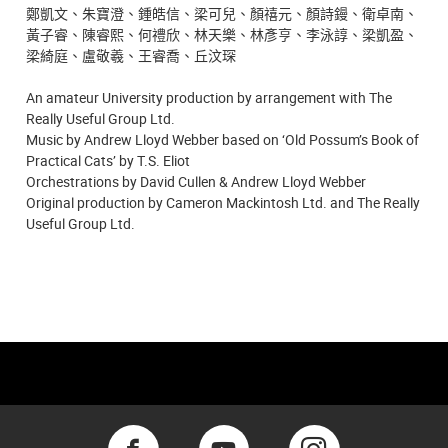
鄭凱文、朱寶澄、鍾皓信、梁可兒、顏禧元、顏詩鏝、衛卓南、
黃子睿、陳睿熙、何禮欣、林天樂、林彥亨、李泳諄、梁凱盈、
梁綺庭、盧敬羲、王睿喬、丘汶琛
An amateur University production by arrangement with The
Really Useful Group Ltd.
Music by Andrew Lloyd Webber based on ‘Old Possum’s Book of
Practical Cats’ by T.S. Eliot
Orchestrations by David Cullen & Andrew Lloyd Webber
Original production by Cameron Mackintosh Ltd. and The Really
Useful Group Ltd.