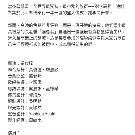
當夜幕低垂，全世界最獨特、最神秘的族群——謝李⾼貓，牠們
聚集於此，準備舉行一年一度的盛大儀式：謝李⾼舞會。
然而，今晚的焦點並非狂歡，而是一個莊嚴的抉擇：他們當中最
具智慧的長老貓「貓尊者」要選出一位貓最有資格獲得新生命，
進入至高無上的領域。於是每隻參加的貓紛紛登場與大家分享自
己生活經歷祈求能被選中，成為獲得新生的貓。
導演：黃俊達
聯合編舞：黃俊達、羅嘉欣
音樂總監：羅健邦
歌唱指導：李頴康
粵語填詞：梁嘉詠、薑檸樂
佈景設計：郭海欣
服裝設計：吳明朗
燈光設計：麥潁然
聲音設計：Yoshida Yuuki
製作經理：周綺嵐
演員：