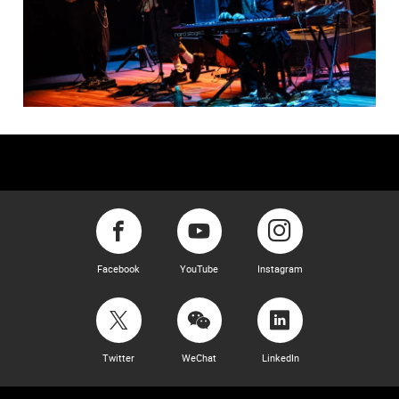
Facebook
YouTube
Instagram
Twitter
WeChat
LinkedIn