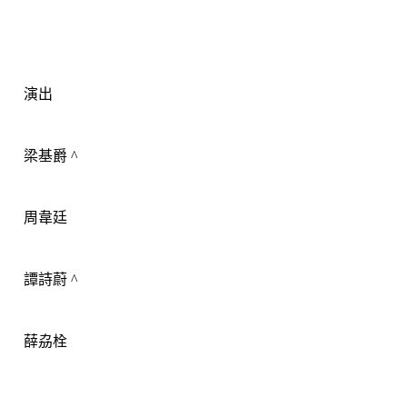
演出
梁基爵
 ^
周韋廷
譚詩蔚
 ^
薛劦栓