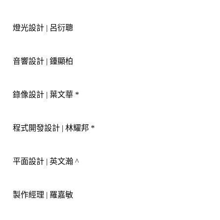
燈光設計
 | 
呂衍聰
音響設計
| 
鍾顯柏
錄像設計
| 
葉文華
*
程式開發設計
| 
林耀邦
*
平面設計
| 
英文瀚
^
製作經理
| 
羅嘉敏