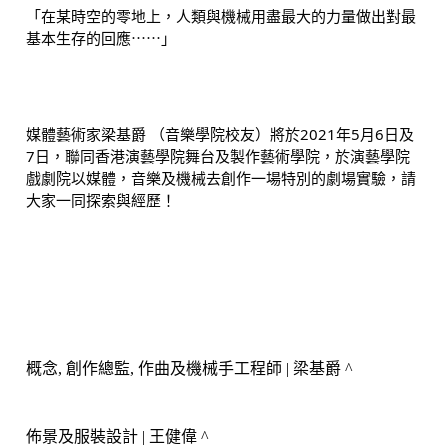
「在某時空的零地上，人類與機械用盡最大的力量做出對最
基本生存的回應⋯⋯」
媒體藝術家梁基爵 （音樂學院校友）將於2021年5月6日及
7日，聯同香港演藝學院舞台及製作藝術學院，於演藝學院
戲劇院以媒體，音樂及機械去創作一場特別的劇場實驗，請
大家一同探索與經歷！
概念
, 
創作總監
, 
作曲及機械手工程師
 | 
梁基爵
^
佈景及服裝設計
| 
王健偉
^