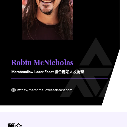
Robin McNicholas
Marshmallow Laser Feast 聯合創始人及總監
https://marshmallowlaserfeast.com