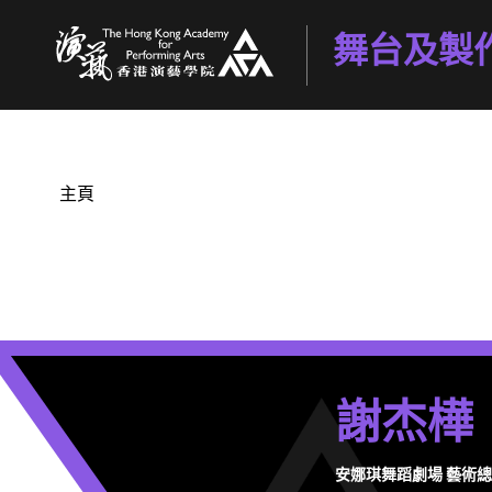
舞台及製
香港演藝學院
主頁
謝杰樺
安娜琪舞蹈劇場 藝術