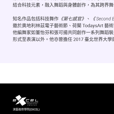
結合科技元素，融入舞蹈與身體創作，為其跨界舞
知名作品包括科技舞作
《第七感官》
、
《 Second 
邀於奧地利林茲電子藝術節、荷蘭 TodaysAr
他編舞家如董怡芬和張可揚共同創作一系列舞蹈裝
形式至表演以外。他亦曾擔任 2017 臺北世界大
演藝進修學院(EXCEL)