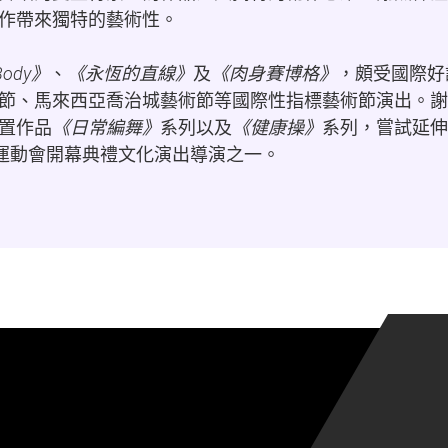
作帶來獨特的藝術性。
Body》
、
《永恆的直線》
及
《肉身賽博格》
，頗受國際好
t 藝術節、馬來西亞喬治城藝術節等國際性指標藝術節演出。
置作品
《日常編舞》
系列以及
《健康操》
系列，嘗試延伸
學運動會開幕典禮文化演出導演之一。