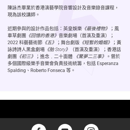
陳詠杰畢業於香港演藝學院音響設計及音樂錄音課程，
現為該校講師。
近期參與的設計作品包括：英皇娛樂
《最後禮物》
；風
車草劇團
《回憶的香港》
音樂劇場（首演及重演）；
2022 科藝藝術節
《五》
；舞台劇版
《短暫的婚姻》
；黃
詠詩詩人黑盒劇場
《胎 Story》
（首演及重演）；香港話
劇團
《初三》
；進念﹒二十面體
《驚夢二三事》
。曾於
多個國際級樂手音樂會負責技術統籌，包括 Esperanza
Spalding、Roberto Fonseca 等。