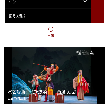
年份
搜寻关键字…
重置
演艺戏曲：《锣鼓响 —— 西游联话》
2026年5月29日