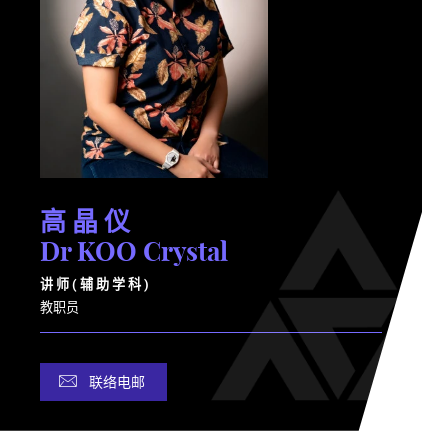
高 晶 仪
Dr KOO Crystal
讲 师 ( 辅 助 学 科 )
教职员
联络电邮