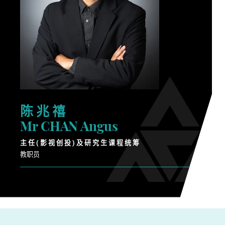
陈 兆 禧
Mr CHAN Angus
主 任 ( 影 视 创 投 ) 及 研 究 生 课 程 统 筹
教职员